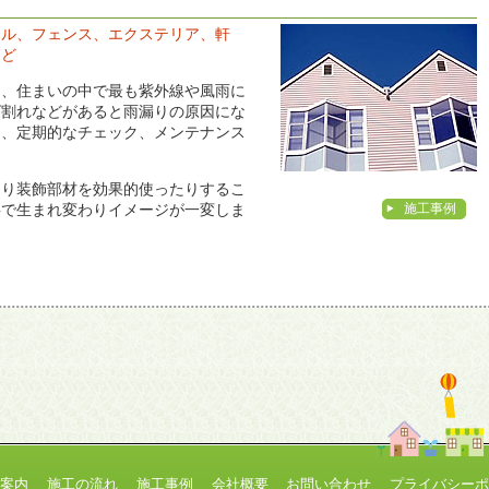
イル、フェンス、エクステリア、軒
など
は、住まいの中で最も紫外線や風雨に
ビ割れなどがあると雨漏りの原因にな
そ、定期的なチェック、メンテナンス
たり装飾部材を効果的使ったりするこ
施工事例
事で生まれ変わりイメージが一変しま
ス案内
施工の流れ
施工事例
会社概要
お問い合わせ
プライバシーポ