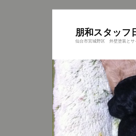
メ
サ
イ
ブ
ン
コ
朋和スタッフ
コ
ン
仙台市宮城野区 外壁塗装とサ
ン
テ
テ
ン
ン
ツ
ツ
へ
へ
移
移
動
動