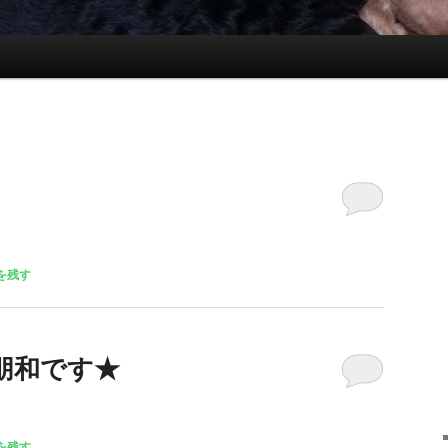
を残す
朋和です★
を残す