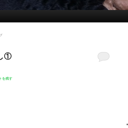
ブ
し①
トを残す